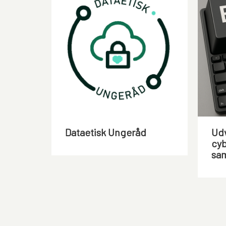
Dataetisk Ungeråd
Udv
cyb
sa