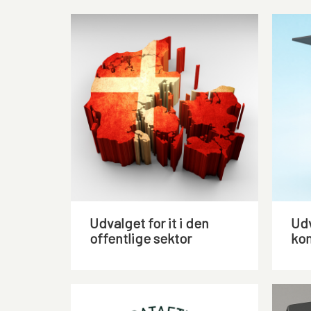
Udvalget for it i den
Udv
offentlige sektor
ko