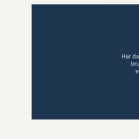
Har du
bru
e