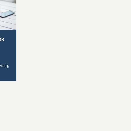
sk
valg,