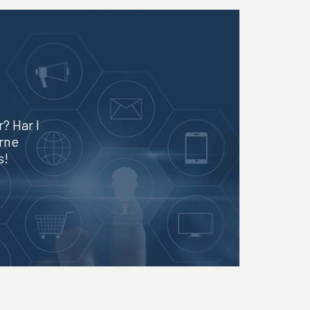
? Har I
erne
s!