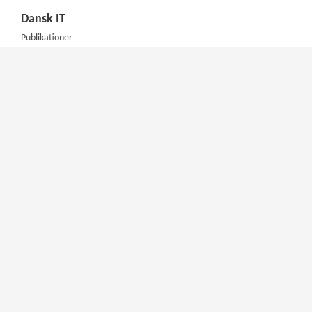
Dansk IT
Publikationer
Politik
Podcast
Presse
Nyhedsbrev
Kompetencer
Konferencer
Firmakurser
Netværksgrupper
IT Arkitektur Certificering
Virksomhedsaftale
DIT Akademi
Meet & Inspire
E-learning
Videotek
Artikler
DIT Mentorprogram
Aktuelt