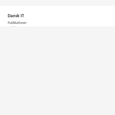
Dansk IT
Publikationer
Politik
Podcast
Presse
Nyhedsbrev
Kompetencer
Konferencer
Firmakurser
Netværksgrupper
IT Arkitektur Certificering
Virksomhedsaftale
DIT Akademi
Meet & Inspire
E-learning
Videotek
Artikler
DIT Mentorprogram