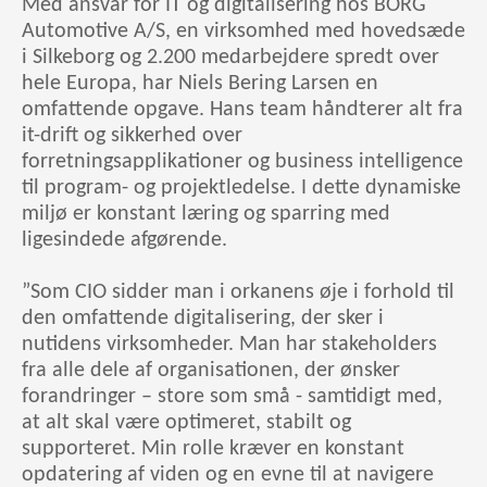
Med ansvar for IT og digitalisering hos BORG
Automotive A/S, en virksomhed med hovedsæde
i Silkeborg og 2.200 medarbejdere spredt over
hele Europa, har Niels Bering Larsen en
omfattende opgave. Hans team håndterer alt fra
it-drift og sikkerhed over
forretningsapplikationer og business intelligence
til program- og projektledelse. I dette dynamiske
miljø er konstant læring og sparring med
ligesindede afgørende.
”Som CIO sidder man i orkanens øje i forhold til
den omfattende digitalisering, der sker i
nutidens virksomheder. Man har stakeholders
fra alle dele af organisationen, der ønsker
forandringer – store som små - samtidigt med,
at alt skal være optimeret, stabilt og
supporteret. Min rolle kræver en konstant
opdatering af viden og en evne til at navigere