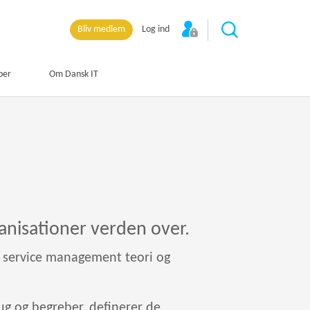
Bliv medlem
Log ind
per
Om Dansk IT
anisationer verden over.
 IT service management teori og
rug og begreber, definerer de