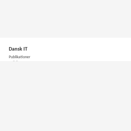
Dansk IT
Publikationer
Politik
Podcast
Presse
Nyhedsbrev
Kompetencer
Konferencer
Firmakurser
Netværksgrupper
IT Arkitektur Certificering
Virksomhedsaftale
DIT Akademi