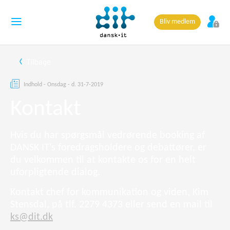
Bliv medlem
Tilbage
Indhold - Onsdag - d. 31-7-2019
Kontakt
Hvis du har spørgsmål vedrørende booking af
DANSK IT's foredragsholdere og debattører, er
du velkommen til at kontakte os for en helt
uforpligtende dialog.
Kontakt chef for kommunikation og viden, Kim
Stensdal, på tlf. 2279 4373 eller send en mail til
ks@dit.dk