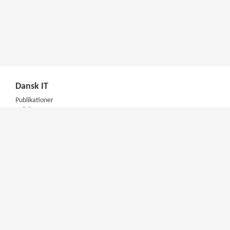
Dansk IT
Publikationer
Politik
Podcast
Presse
Nyhedsbrev
Kompetencer
Konferencer
Firmakurser
Netværksgrupper
IT Arkitektur Certificering
Virksomhedsaftale
DIT Akademi