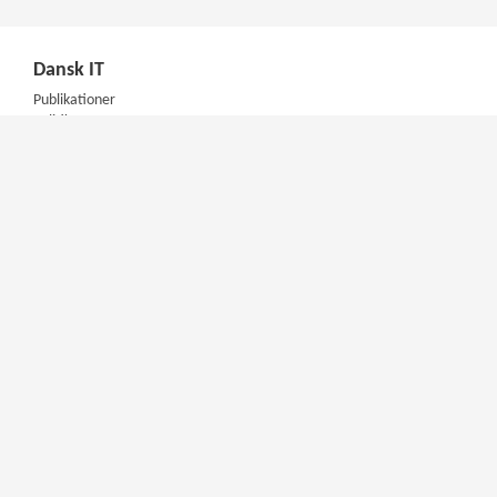
Dansk IT
Publikationer
Politik
Podcast
Presse
Nyhedsbrev
Kompetencer
Konferencer
Firmakurser
Netværksgrupper
IT Arkitektur Certificering
Virksomhedsaftale
DIT Akademi
Meet & Inspire
E-learning
Videotek
Artikler
DIT Mentorprogram