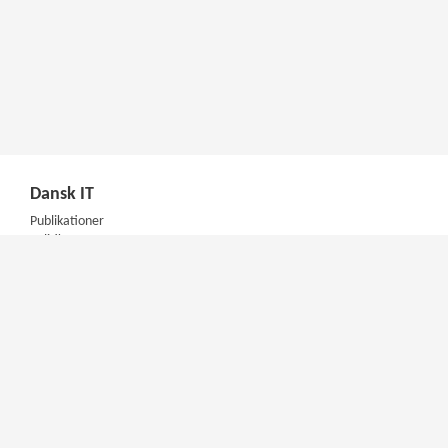
Dansk IT
Publikationer
Politik
Podcast
Presse
Nyhedsbrev
Kompetencer
Konferencer
Firmakurser
Netværksgrupper
IT Arkitektur Certificering
Virksomhedsaftale