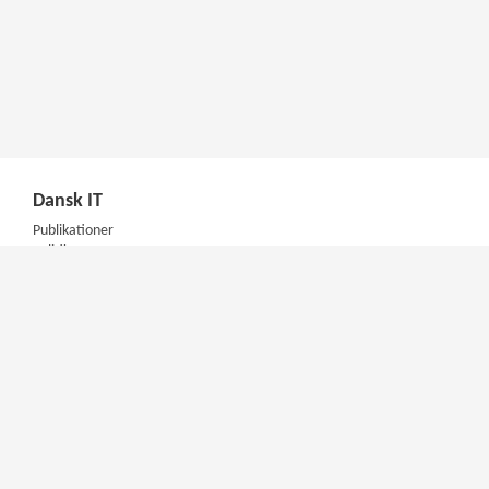
Dansk IT
Publikationer
Politik
Podcast
Presse
Nyhedsbrev
Kompetencer
Konferencer
Firmakurser
Netværksgrupper
IT Arkitektur Certificering
Virksomhedsaftale