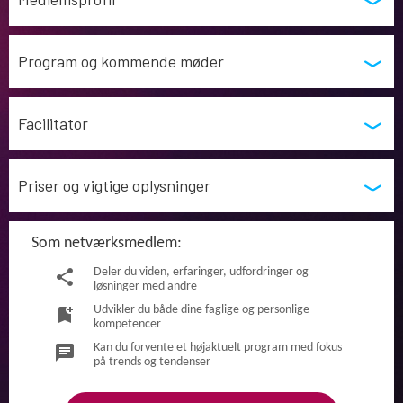
Program og kommende møder
Facilitator
Priser og vigtige oplysninger
Som netværksmedlem:
Deler du viden, erfaringer, udfordringer og
share
løsninger med andre
Udvikler du både dine faglige og personlige
bookmark_add
kompetencer
Kan du forvente et højaktuelt program med fokus
chat
på trends og tendenser