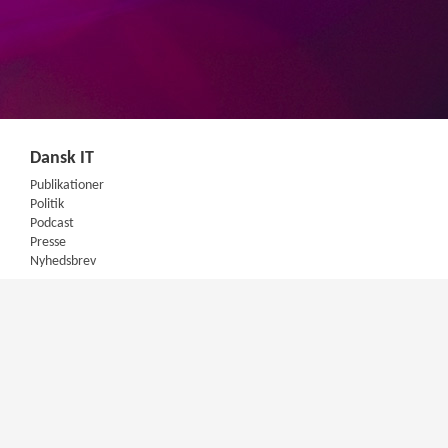
Dansk IT
Publikationer
Politik
Podcast
Presse
Nyhedsbrev
Kompetencer
Konferencer
Firmakurser
Netværksgrupper
IT Arkitektur Certificering
Virksomhedsaftale
DIT Akademi