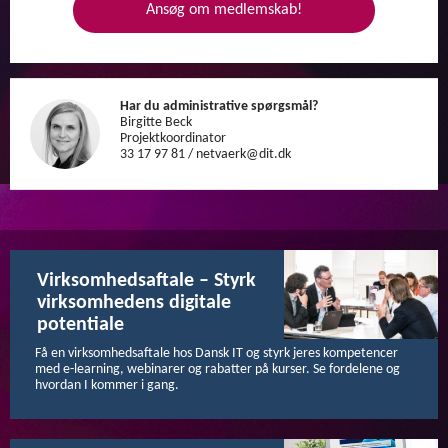
Ansøg om medlemskab!
Har du administrative spørgsmål?
Birgitte Beck
Projektkoordinator
33 17 97 81 / netvaerk@dit.dk
Virksomhedsaftale – Styrk
virksomhedens digitale
potentiale
Få en virksomhedsaftale hos Dansk IT og styrk jeres kompetencer
med e-learning, webinarer og rabatter på kurser. Se fordelene og
hvordan I kommer i gang.