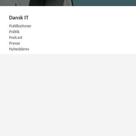
Dansk IT
Publikationer
Politik
Podcast
Presse
Nyhedsbrev
Kompetencer
Konferencer
Firmakurser
Netværksgrupper
IT Arkitektur Certificering
Virksomhedsaftale
DIT Akademi
Meet & Inspire
E-learning
Videotek
Artikler
DIT Mentorprogram