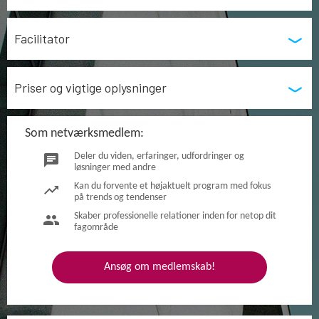
Facilitator
Priser og vigtige oplysninger
Som netværksmedlem:
Deler du viden, erfaringer, udfordringer og
chat
løsninger med andre
Kan du forvente et højaktuelt program med fokus
trending_up
på trends og tendenser
Skaber professionelle relationer inden for netop dit
group
fagområde
Ansøg om medlemskab!