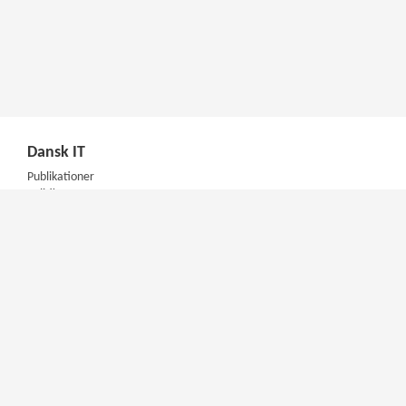
Dansk IT
Publikationer
Politik
Podcast
Presse
Nyhedsbrev
Kompetencer
Konferencer
Firmakurser
Netværksgrupper
IT Arkitektur Certificering
Virksomhedsaftale
DIT Akademi