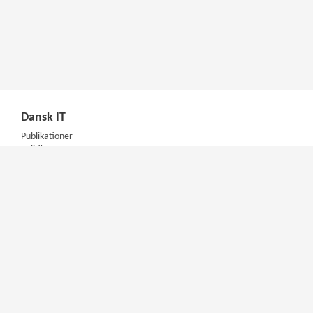
Dansk IT
Publikationer
Politik
Podcast
Presse
Nyhedsbrev
Kompetencer
Konferencer
Firmakurser
Netværksgrupper
IT Arkitektur Certificering
Virksomhedsaftale
DIT Akademi