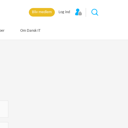
Bliv medlem
Log ind
per
Om Dansk IT