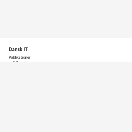
Dansk IT
Publikationer
Politik
Podcast
Presse
Nyhedsbrev
Kompetencer
Konferencer
Firmakurser
Netværksgrupper
IT Arkitektur Certificering
Virksomhedsaftale
DIT Akademi