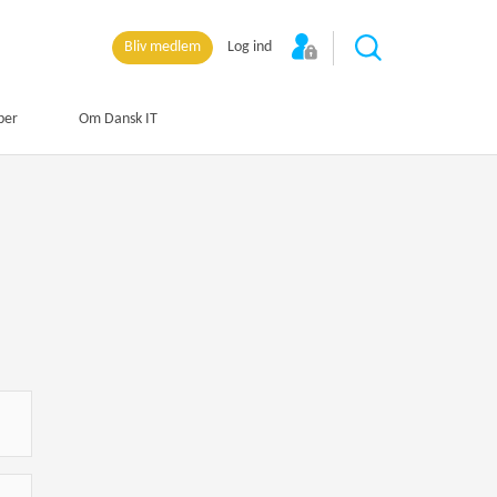
Bliv medlem
Log ind
per
Om Dansk IT