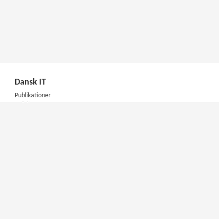
Dansk IT
Publikationer
Politik
Podcast
Presse
Nyhedsbrev
Kompetencer
Konferencer
Firmakurser
Netværksgrupper
IT Arkitektur Certificering
Virksomhedsaftale
DIT Akademi