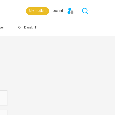
Bliv medlem
Log ind
per
Om Dansk IT