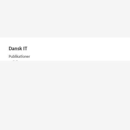
Dansk IT
Publikationer
Politik
Podcast
Presse
Nyhedsbrev
Kompetencer
Konferencer
Firmakurser
Netværksgrupper
IT Arkitektur Certificering
Virksomhedsaftale
DIT Akademi