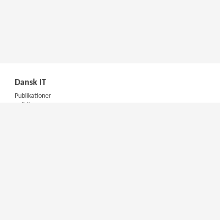
Dansk IT
Publikationer
Politik
Podcast
Presse
Nyhedsbrev
Kompetencer
Konferencer
Firmakurser
Netværksgrupper
IT Arkitektur Certificering
Virksomhedsaftale
DIT Akademi