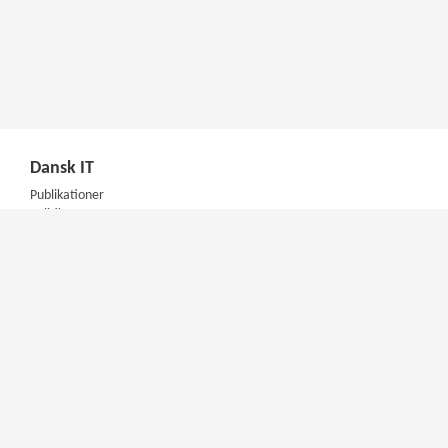
Dansk IT
Publikationer
Politik
Podcast
Presse
Nyhedsbrev
Kompetencer
Konferencer
Firmakurser
Netværksgrupper
IT Arkitektur Certificering
Virksomhedsaftale
DIT Akademi