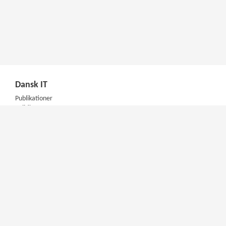
Dansk IT
Publikationer
Politik
Podcast
Presse
Nyhedsbrev
Kompetencer
Konferencer
Firmakurser
Netværksgrupper
IT Arkitektur Certificering
Virksomhedsaftale
DIT Akademi