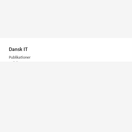
Dansk IT
Publikationer
Politik
Podcast
Presse
Nyhedsbrev
Kompetencer
Konferencer
Firmakurser
Netværksgrupper
IT Arkitektur Certificering
Virksomhedsaftale
DIT Akademi